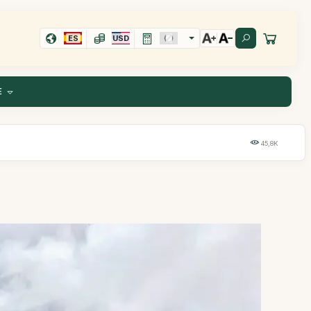
ES
USD
E
45,8K