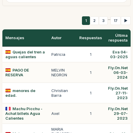
...
1
2
3
17
▶
Última
Mensajes
Autor
Respuestas
respuesta
Quejas del tren a
Eva 04-
Patricia
1
aguas calientes
03-2025
Fly.On.Net
PAGO DE
MELVIN
1
06-03-
RESERVA
NEGRON
2024
Fly.On.Net
menores de
Christian
1
27-11-
edad.
Barra
2023
Machu Picchu -
Fly.On.Net
Achat billets Agua
Axel
1
29-07-
Calientes
2023
MARIA