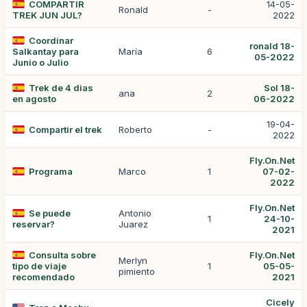
COMPARTIR
14-05-
Ronald
-
TREK JUN JUL?
2022
Coordinar
ronald 18-
Salkantay para
María
6
05-2022
Junio o Julio
Trek de 4 dias
Sol 18-
ana
2
en agosto
06-2022
19-04-
Compartir el trek
Roberto
-
2022
Fly.On.Net
Programa
Marco
1
07-02-
2022
Fly.On.Net
Se puede
Antonio
1
24-10-
reservar?
Juarez
2021
Consulta sobre
Fly.On.Net
Merlyn
tipo de viaje
1
05-05-
pimiento
recomendado
2021
Cicely