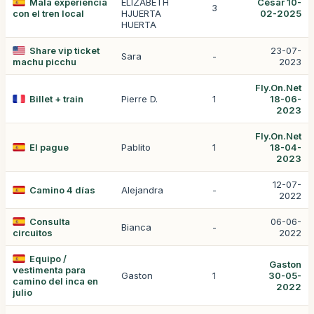
Mala experiencia
ELIZABETH
César 10-
3
con el tren local
HJUERTA
02-2025
HUERTA
Share vip ticket
23-07-
Sara
-
machu picchu
2023
Fly.On.Net
Billet + train
Pierre D.
1
18-06-
2023
Fly.On.Net
El pague
Pablito
1
18-04-
2023
12-07-
Camino 4 días
Alejandra
-
2022
Consulta
06-06-
Bianca
-
circuitos
2022
Equipo /
Gaston
vestimenta para
Gaston
1
30-05-
camino del inca en
2022
julio