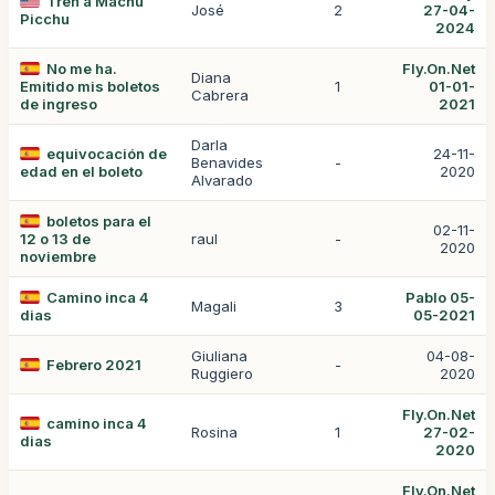
Tren a Machu
José
2
27-04-
Picchu
2024
No me ha.
Fly.On.Net
Diana
Emitido mis boletos
1
01-01-
Cabrera
de ingreso
2021
Darla
equivocación de
24-11-
Benavides
-
edad en el boleto
2020
Alvarado
boletos para el
02-11-
12 o 13 de
raul
-
2020
noviembre
Camino inca 4
Pablo 05-
Magali
3
dias
05-2021
Giuliana
04-08-
Febrero 2021
-
Ruggiero
2020
Fly.On.Net
camino inca 4
Rosina
1
27-02-
dias
2020
Fly.On.Net