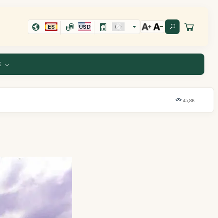
ES
USD
E
45,8K