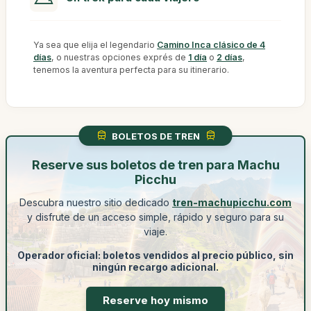
Ya sea que elija el legendario
Camino Inca clásico de 4
días
, o nuestras opciones exprés de
1 día
o
2 días
,
tenemos la aventura perfecta para su itinerario.
BOLETOS DE TREN
Reserve sus boletos de tren para Machu
Picchu
Descubra nuestro sitio dedicado
tren-machupicchu.com
y disfrute de un acceso simple, rápido y seguro para su
viaje.
Operador oficial: boletos vendidos al precio público, sin
ningún recargo adicional.
Reserve hoy mismo