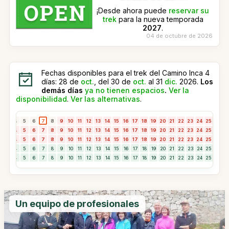
¡Desde ahora puede
reservar su
trek
para la nueva temporada
2027
.
04 de octubre de 2026
Fechas disponibles para el trek del Camino Inca 4
días: 28 de
oct.
, del 30 de
oct.
al 31
dic.
2026.
Los
demás días
ya no tienen espacios
.
Ver la
disponibilidad
.
Ver las alternativas
.
3
4
5
6
7
8
9
10
11
12
13
14
15
16
17
18
19
20
21
22
23
24
25
26
2
3
4
5
6
7
8
9
10
11
12
13
14
15
16
17
18
19
20
21
22
23
24
25
26
2
3
4
5
6
7
8
9
10
11
12
13
14
15
16
17
18
19
20
21
22
23
24
25
26
2
3
4
5
6
7
8
9
10
11
12
13
14
15
16
17
18
19
20
21
22
23
24
25
26
2
3
4
5
6
7
8
9
10
11
12
13
14
15
16
17
18
19
20
21
22
23
24
25
26
2
Un equipo de profesionales