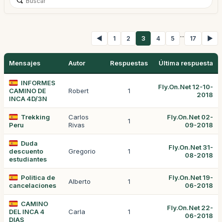
...
◀
1
2
3
4
5
17
▶
Mensajes
Autor
Respuestas
Última respuesta
INFORMES
Fly.On.Net 12-10-
CAMINO DE
Robert
1
2018
INCA 4D/3N
Trekking
Carlos
Fly.On.Net 02-
1
Peru
Rivas
09-2018
Duda
Fly.On.Net 31-
descuento
Gregorio
1
08-2018
estudiantes
Politica de
Fly.On.Net 19-
Alberto
1
cancelaciones
06-2018
CAMINO
Fly.On.Net 22-
DEL INCA 4
Carla
1
06-2018
DIAS