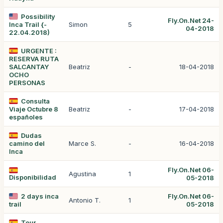
Possibility
Fly.On.Net 24-
Inca Trail {-
Simon
5
04-2018
22.04.2018)
URGENTE :
RESERVA RUTA
SALCANTAY
Beatriz
-
18-04-2018
OCHO
PERSONAS
Consulta
Viaje Octubre 8
Beatriz
-
17-04-2018
españoles
Dudas
camino del
Marce S.
-
16-04-2018
Inca
Fly.On.Net 06-
Agustina
1
Disponibilidad
05-2018
2 days inca
Fly.On.Net 06-
Antonio T.
1
trail
05-2018
Tour