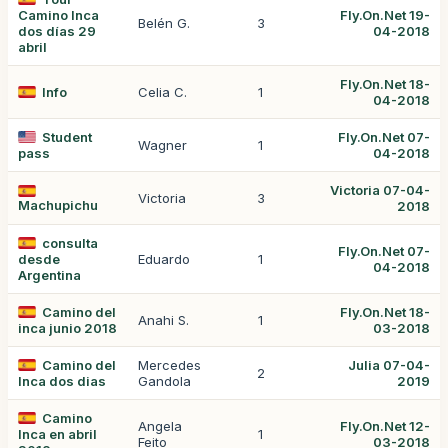
Camino Inca
Fly.On.Net 19-
Belén G.
3
dos días 29
04-2018
abril
Fly.On.Net 18-
Info
Celia C.
1
04-2018
Student
Fly.On.Net 07-
Wagner
1
pass
04-2018
Victoria 07-04-
Victoria
3
Machupichu
2018
consulta
Fly.On.Net 07-
desde
Eduardo
1
04-2018
Argentina
Camino del
Fly.On.Net 18-
Anahi S.
1
inca junio 2018
03-2018
Camino del
Mercedes
Julia 07-04-
2
Inca dos dias
Gandola
2019
Camino
Angela
Fly.On.Net 12-
Inca en abril
1
Feito
03-2018