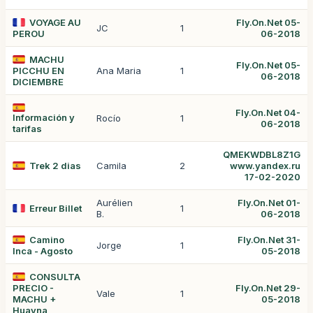
VOYAGE AU
Fly.On.Net 05-
JC
1
PEROU
06-2018
MACHU
Fly.On.Net 05-
PICCHU EN
Ana Maria
1
06-2018
DICIEMBRE
Fly.On.Net 04-
Información y
Rocío
1
06-2018
tarifas
QMEKWDBL8Z1G
Trek 2 dias
Camila
2
www.yandex.ru
17-02-2020
Aurélien
Fly.On.Net 01-
Erreur Billet
1
B.
06-2018
Camino
Fly.On.Net 31-
Jorge
1
Inca - Agosto
05-2018
CONSULTA
PRECIO -
Fly.On.Net 29-
Vale
1
MACHU +
05-2018
Huayna