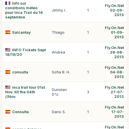
Info sur
Fly.On.Net
conditions météo
Jimmy I.
1
02-09-
pour Inca Trail du 14
2013
septembre
Fly.On.Net
Salcantay
Thiago
1
01-09-
2013
Fly.On.Net
INFO Tickets Sept
Andrea
1
26-08-
18/19/20
2013
Fly.On.Net
consulta
Sofia B. H.
1
04-08-
2013
inca trail tour 01st
Fly.On.Net
Dunstan
Nov. till the 04th
3
27-07-
D'U.
//Nov.
2013
Fly.On.Net
Consulta
Dario S.
1
17-07-
2013
Fly.On.Net