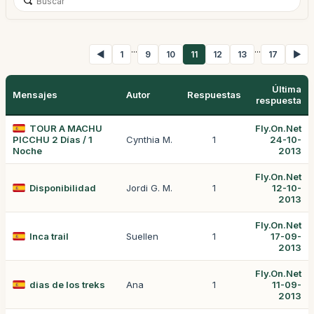
...
...
◀
1
9
10
11
12
13
17
▶
Última
Mensajes
Autor
Respuestas
respuesta
TOUR A MACHU
Fly.On.Net
PICCHU 2 Días / 1
Cynthia M.
1
24-10-
Noche
2013
Fly.On.Net
Disponibilidad
Jordi G. M.
1
12-10-
2013
Fly.On.Net
Inca trail
Suellen
1
17-09-
2013
Fly.On.Net
dias de los treks
Ana
1
11-09-
2013