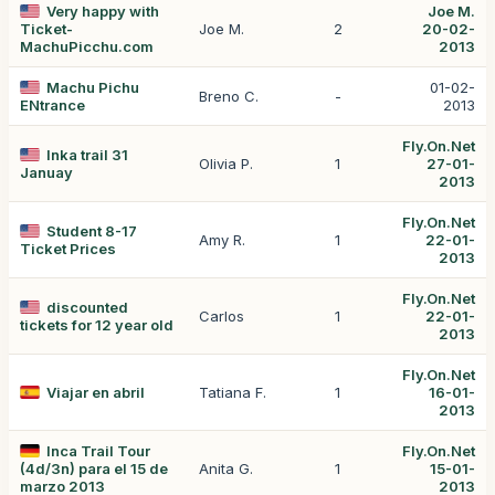
Very happy with
Joe M.
Ticket-
Joe M.
2
20-02-
MachuPicchu.com
2013
Machu Pichu
01-02-
Breno C.
-
ENtrance
2013
Fly.On.Net
Inka trail 31
Olivia P.
1
27-01-
Januay
2013
Fly.On.Net
Student 8-17
Amy R.
1
22-01-
Ticket Prices
2013
Fly.On.Net
discounted
Carlos
1
22-01-
tickets for 12 year old
2013
Fly.On.Net
Viajar en abril
Tatiana F.
1
16-01-
2013
Inca Trail Tour
Fly.On.Net
(4d/3n) para el 15 de
Anita G.
1
15-01-
marzo 2013
2013