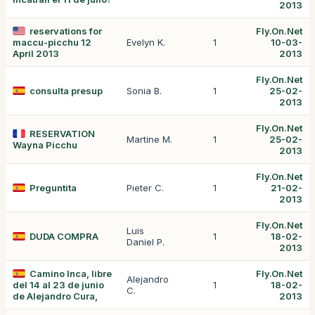
2013
reservations for
Fly.On.Net
maccu-picchu 12
Evelyn K.
1
10-03-
April 2013
2013
Fly.On.Net
consulta presup
Sonia B.
1
25-02-
2013
Fly.On.Net
RESERVATION
Martine M.
1
25-02-
Wayna Picchu
2013
Fly.On.Net
Preguntita
Pieter C.
1
21-02-
2013
Fly.On.Net
Luis
DUDA COMPRA
1
18-02-
Daniel P.
2013
Camino Inca, libre
Fly.On.Net
Alejandro
del 14 al 23 de junio
1
18-02-
C.
de Alejandro Cura,
2013