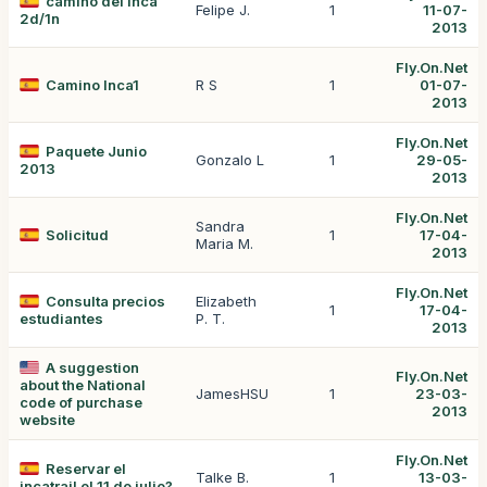
camino del inca
Felipe J.
1
11-07-
2d/1n
2013
Fly.On.Net
Camino Inca1
R S
1
01-07-
2013
Fly.On.Net
Paquete Junio
Gonzalo L
1
29-05-
2013
2013
Fly.On.Net
Sandra
Solicitud
1
17-04-
Maria M.
2013
Fly.On.Net
Consulta precios
Elizabeth
1
17-04-
estudiantes
P. T.
2013
A suggestion
Fly.On.Net
about the National
JamesHSU
1
23-03-
code of purchase
2013
website
Fly.On.Net
Reservar el
Talke B.
1
13-03-
incatrail el 11 de julio?