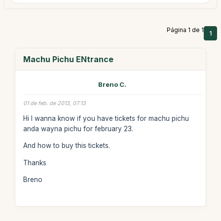
Página 1 de 1
1
Machu Pichu ENtrance
Breno C.
01 de feb. de 2013, 07:13
Hi I wanna know if you have tickets for machu pichu
anda wayna pichu for february 23.
And how to buy this tickets.
Thanks
Breno