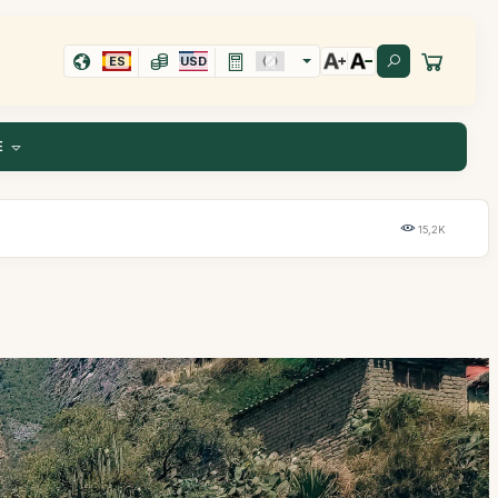
ES
USD
E
15,2K