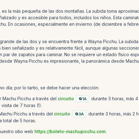
es la más pequeña de las dos montañas. La subida toma aproximada
ñalizado y es accesible para todos, incluidos los niños. Esta cami
. En ocasiones, especialmente en invierno (de diciembre a febrero)
 grande de las dos y se encuentra frente a Wayna Picchu. La subida 
 bien señalizado y es relativamente fácil, aunque algunas seccione
 par de zapatos para caminar. No se requiere un estado físico esp
sta desde Wayna Picchu es impresionante, la panorámica desde Mac
smo día; por lo tanto, se debe hacer una elección.
r Machu Picchu a través del
circuito
durante 3 horas, más 4 
1A
sita de 7 horas (!).
 Machu Picchu a través del
circuito
durante 3 horas, más 2 h
3A
 total de 5 horas.
nuestro sitio web
https://boleto-machupicchu.com
.