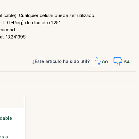
cable). Cualquier celular puede ser utilizado.
 T (T-Ring) de diámetro 1.25".
curidad.
t. 13.24139S.
¿Este artículo ha sido útil?
80
54
idable
as a