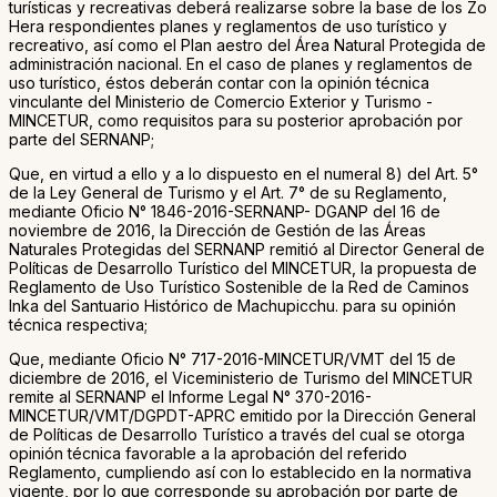
turísticas y recreativas deberá realizarse sobre la base de los Zo
Hera respondientes planes y reglamentos de uso turístico y
recreativo, así como el Plan aestro del Área Natural Protegida de
administración nacional. En el caso de planes y reglamentos de
uso turístico, éstos deberán contar con la opinión técnica
vinculante del Ministerio de Comercio Exterior y Turismo -
MINCETUR, como requisitos para su posterior aprobación por
parte del SERNANP;
Que, en virtud a ello y a lo dispuesto en el numeral 8) del Art. 5°
de la Ley General de Turismo y el Art. 7° de su Reglamento,
mediante Oficio N° 1846-2016-SERNANP- DGANP del 16 de
noviembre de 2016, la Dirección de Gestión de las Áreas
Naturales Protegidas del SERNANP remitió al Director General de
Políticas de Desarrollo Turístico del MINCETUR, la propuesta de
Reglamento de Uso Turístico Sostenible de la Red de Caminos
Inka del Santuario Histórico de Machupicchu. para su opinión
técnica respectiva;
Que, mediante Oficio N° 717-2016-MINCETUR/VMT del 15 de
diciembre de 2016, el Viceministerio de Turismo del MINCETUR
remite al SERNANP el Informe Legal N° 370-2016-
MINCETUR/VMT/DGPDT-APRC emitido por la Dirección General
de Políticas de Desarrollo Turístico a través del cual se otorga
opinión técnica favorable a la aprobación del referido
Reglamento, cumpliendo así con lo establecido en la normativa
vigente, por lo que corresponde su aprobación por parte de