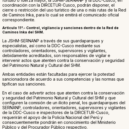
fortuito o fuerza mayor, la JSHM-SERNANP y la DDC-Cusco, en
coordinación con la DIRCETUR-Cusco, podrán disponer, el
cierre o restricción del uso turístico de una o más rutas de la Red
de Caminos Inka, para lo cual se emitirá el comunicado oficial
correspondiente.
Artículo 11°.- Control, vigilancia y sanciones dentro de la Red de
Caminos Inka del SHM.
La JSHM-SERNANP a través de sus guardaparques y
especialistas, así como la DDC-Cusco mediante sus
controladores, orientadores, supervisores y vigilantes,
debidamente acreditados, son responsables de vigilar e
intervenir actos que atenten contra la conservación y seguridad
del Patrimonio Natural y Cultural del SHM.
Ambas entidades están facultadas para ejercer la potestad
sancionadora de acuerdo a sus competencias y las normas que
tipifican sus sanciones.
En el caso de advertir actos que atenten contra la conservación
y seguridad del Patrimonio Natural y Cultural del SHM y que
configuren la comisión de un ilícito penal, los guardaparques del
SERNANP, controladores, orientadores, supervisores y vigilantes
de la DDC-Cusco e inspectores de la DIRCETUR-Cusco,
requerirán el apoyo de la Policía Nacional del Perú y
consecuentemente pondrán en conocimiento del Ministerio
Público y del Procurador Público respectivo.