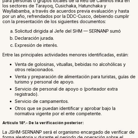
para personas o grupos locales de la Red de Caminos Inka en
los sectores de Tarayoq, Cusichaka, Hatunchaka y
Wayllabamba, a través de acuerdos previa evaluación y hasta
por un año, refrendados por la DDC-Cusco, debiendo cumplir
con la presentación de los siguientes documentos:
Solicitud dirigida al Jefe del SHM — SERNANP sumó
Declaración jurada.
Expresión de interés.
Entre las principales actividades menores identificadas, están:
Venta de golosinas, vituallas, bebidas no alcohólicas y
otros relacionados.
Venta y preparación de alimentación para turistas, guías de
turismo y personal de apoyo.
Servicio de personal de apoyo o (porteador extra
registrado).
Servicio de campamentos.
Otros que se puedan identificar y aprobar bajo la
normativa vigente por el ente competente.
Artículo 18°.- De la verificación posterior:
La JSHM-SERNANP será el organismo encargado de verificar de
forma aleatoria y durante el periodo de operación sobre el