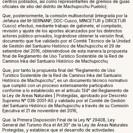
centros poblados, así como representantes de gremios de guías
oficiales de sitio del distrito de Machupicchu Pueblo);
Que, posteriormente, la comisión multisectorial (integrada por la
Jefatura del M-SERNANP, DDC-Cusco, MINCETUR y DIRCETUR
Cusco) efectuó, mediante trabajo de gabinete, el compilado,
revisión y ajuste de los aportes alcanzados por los distinctos
actores público-privados, lográndose obtener la versión final,
documento que fue validado por el Comité Técnico de la Unidad
de Gestión del Santuario Histórico de Machupicchu el 29 de
setiembre del 2016, obteniéndose de esta manera la propuesta
final de Reglamento de Uso Turístico Sostenible de la Red de
Caminos Inka del Santuario Histórico de Machupicchu;
Que, por tanto la propuesta final del “Reglamento de Uso
Turístico Sostenible de la Red de Caminos Inka del Santuario
Histórico de Machupicchu”, es un documento técnico normativo
que cumplió con un proceso extensamente participativo
conforme a lo establecido en el artículo 134° del Reglamento de
la Ley de Areas Naturales | Protegidas, aprobado por Descreto
Supremo N° 038-2001-AG y validado por el Comité de Gestión
del Santuario Histórico de Machupicchu a través de su Comisión
Ejecutiva el 21 de noviembre del 2016,
Que. la Primera Disposición Final de la Ley N° 29408, Ley
General del Turismo ifica el Art.30” de la Ley de Áreas Naturales
Protegidas, y establece que el desarrollo de actividades