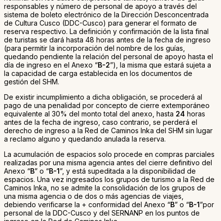
responsables y número de personal de apoyo a través del
sistema de boleto electrónico de la Dirección Desconcentrada
de Cultura Cusco (DDC-Cusco) para generar el formato de
reserva respectivo. La definición y confirmación de la lista final
de turistas se dará hasta 48 horas antes de la fecha de ingreso
(para permitir la incorporación del nombre de los guías,
quedando pendiente la relación del personal de apoyo hasta el
día de ingreso en el Anexo “
B-2
”), la misma que estará sujeta a
la capacidad de carga establecida en los documentos de
gestión del SHM.
De existir incumplimiento a dicha obligación, se procederá al
pago de una penalidad por concepto de cierre extemporáneo
equivalente al 30% del monto total del anexo, hasta
24
horas
antes de la fecha de ingreso, caso contrario, se perderá el
derecho de ingreso a la Red de Caminos Inka del SHM sin lugar
a reclamo alguno y quedando anulada la reserva.
La acumulación de espacios solo procede en compras parciales
realizadas por una misma agencia antes del cierre definitivo del
Anexo “
B
” o “
B-1
”, y está supeditada a la disponibilidad de
espacios. Una vez ingresados los grupos de turismo a la Red de
Caminos Inka, no se admite la consolidación de los grupos de
una misma agencia o de dos o más agencias de viajes,
debiendo verificarse la + conformidad del Anexo “
B
” o “
B-1
”por
personal de la DDC-Cusco y del SERNANP en los puntos de