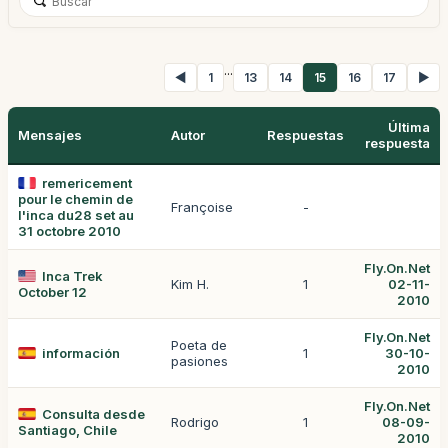
...
◀
1
13
14
15
16
17
▶
Última
Mensajes
Autor
Respuestas
respuesta
remericement
pour le chemin de
Françoise
-
l'inca du28 set au
31 octobre 2010
Fly.On.Net
Inca Trek
Kim H.
1
02-11-
October 12
2010
Fly.On.Net
Poeta de
información
1
30-10-
pasiones
2010
Fly.On.Net
Consulta desde
Rodrigo
1
08-09-
Santiago, Chile
2010