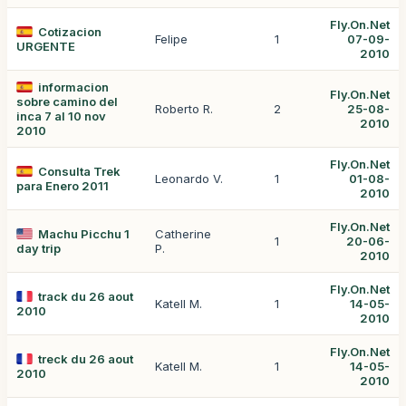
Fly.On.Net
Cotizacion
Felipe
1
07-09-
URGENTE
2010
informacion
Fly.On.Net
sobre camino del
Roberto R.
2
25-08-
inca 7 al 10 nov
2010
2010
Fly.On.Net
Consulta Trek
Leonardo V.
1
01-08-
para Enero 2011
2010
Fly.On.Net
Machu Picchu 1
Catherine
1
20-06-
day trip
P.
2010
Fly.On.Net
track du 26 aout
Katell M.
1
14-05-
2010
2010
Fly.On.Net
treck du 26 aout
Katell M.
1
14-05-
2010
2010