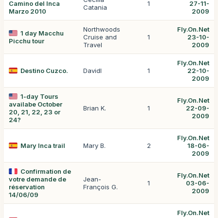
Camino del Inca
1
27-11-
Catania
Marzo 2010
2009
Northwoods
Fly.On.Net
1 day Macchu
Cruise and
1
23-10-
Picchu tour
Travel
2009
Fly.On.Net
Destino Cuzco.
Davidl
1
22-10-
2009
1-day Tours
Fly.On.Net
availabe October
Brian K.
1
22-09-
20, 21, 22, 23 or
2009
24?
Fly.On.Net
Mary Inca trail
Mary B.
2
18-06-
2009
Confirmation de
Fly.On.Net
votre demande de
Jean-
1
03-06-
réservation
François G.
2009
14/06/09
Fly.On.Net