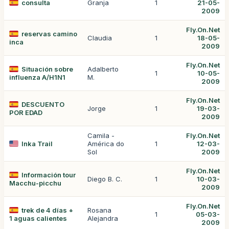
consulta
Granja
1
21-05-
2009
Fly.On.Net
reservas camino
Claudia
1
18-05-
inca
2009
Fly.On.Net
Situación sobre
Adalberto
1
10-05-
influenza A/H1N1
M.
2009
Fly.On.Net
DESCUENTO
Jorge
1
19-03-
POR EDAD
2009
Camila -
Fly.On.Net
Inka Trail
América do
1
12-03-
Sol
2009
Fly.On.Net
Información tour
Diego B. C.
1
10-03-
Macchu-picchu
2009
Fly.On.Net
trek de 4 días +
Rosana
1
05-03-
1 aguas calientes
Alejandra
2009