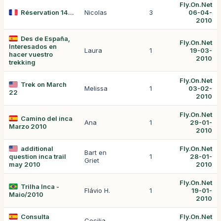
Fly.On.Net
Réservation 14...
Nicolas
3
06-04-
2010
Des de España,
Fly.On.Net
Interesados en
Laura
1
19-03-
hacer vuestro
2010
trekking
Fly.On.Net
Trek on March
Melissa
1
03-02-
22
2010
Fly.On.Net
Camino del inca
Ana
1
29-01-
Marzo 2010
2010
additional
Fly.On.Net
Bart en
question inca trail
1
28-01-
Griet
may 2010
2010
Fly.On.Net
Trilha Inca -
Flávio H.
1
19-01-
Maio/2010
2010
Consulta
Fly.On.Net
Cecilia