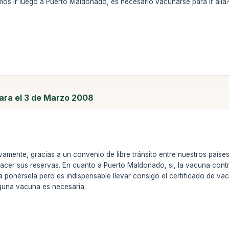
os ir luego a Puerto Maldonado, es necesario vacunarse para ir allá
para el 3 de Marzo 2008
vamente, gracias a un convenio de libre tránsito entre nuestros país
cer sus reservas. En cuanto a Puerto Maldonado, si, la vacuna contra l
a ponérsela pero es indispensable llevar consigo el certificado de v
nguna vacuna es necesaria.