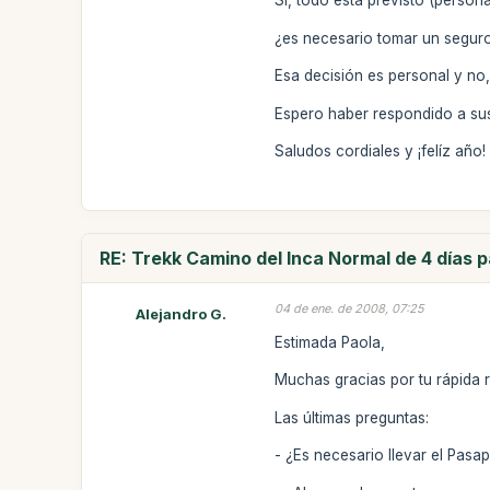
Si, todo está previsto (person
¿es necesario tomar un seguro
Esa decisión es personal y no
Espero haber respondido a sus
Saludos cordiales y ¡felíz año!
RE: Trekk Camino del Inca Normal de 4 días 
04 de ene. de 2008, 07:25
Alejandro G.
Estimada Paola,
Muchas gracias por tu rápida 
Las últimas preguntas:
- ¿Es necesario llevar el Pas