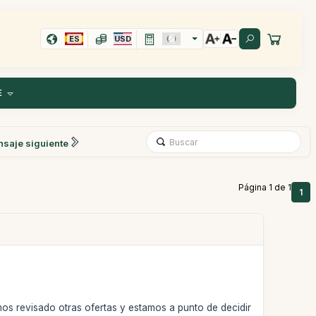
ES
USD
E
saje siguiente
Página 1 de 1
1
s revisado otras ofertas y estamos a punto de decidir