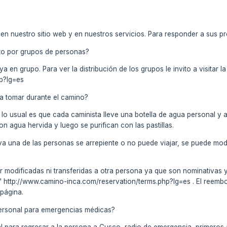
en nuestro sitio web y en nuestros servicios. Para responder a sus p
to por grupos de personas?
a en grupo. Para ver la distribución de los grupos le invito a visitar 
p?lg=es
a tomar durante el camino?
 lo usual es que cada caminista lleve una botella de agua personal y a
on agua hervida y luego se purifican con las pastillas.
va una de las personas se arrepiente o no puede viajar, se puede mod
r modificadas ni transferidas a otra persona ya que son nominativas 
 http://www.camino-inca.com/reservation/terms.php?lg=es . El reembol
 página.
 personal para emergencias médicas?