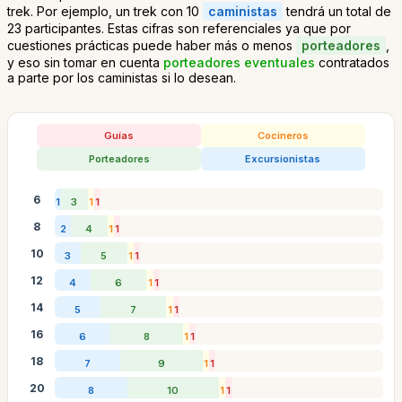
trek. Por ejemplo, un trek con 10
caministas
tendrá un total de
23 participantes. Estas cifras son referenciales ya que por
cuestiones prácticas puede haber más o menos
porteadores
,
y eso sin tomar en cuenta
porteadores eventuales
contratados
a parte por los caministas si lo desean.
Guías
Cocineros
Porteadores
Excursionistas
6
1
3
1
1
8
2
4
1
1
10
3
5
1
1
12
4
6
1
1
14
5
7
1
1
16
6
8
1
1
18
7
9
1
1
20
8
10
1
1