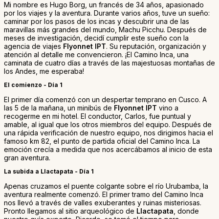
Mi nombre es Hugo Borg, un francés de 34 años, apasionado
por los viajes y la aventura. Durante varios años, tuve un sueño:
caminar por los pasos de los incas y descubrir una de las
maravillas más grandes del mundo, Machu Picchu. Después de
meses de investigación, decidí cumplir este sueño con la
agencia de viajes
Flyonnet IPT
. Su reputación, organización y
atención al detalle me convencieron. ¡El Camino Inca, una
caminata de cuatro días a través de las majestuosas montañas de
los Andes, me esperaba!
El comienzo - Día 1
El primer día comenzó con un despertar temprano en Cusco. A
las 5 de la mañana, un minibús de
Flyonnet IPT
vino a
recogerme en mi hotel. El conductor, Carlos, fue puntual y
amable, al igual que los otros miembros del equipo. Después de
una rápida verificación de nuestro equipo, nos dirigimos hacia el
famoso km 82, el punto de partida oficial del Camino Inca. La
emoción crecía a medida que nos acercábamos al inicio de esta
gran aventura.
La subida a Llactapata - Día 1
Apenas cruzamos el puente colgante sobre el río Urubamba, la
aventura realmente comenzó. El primer tramo del Camino Inca
nos llevó a través de valles exuberantes y ruinas misteriosas.
Pronto llegamos al sitio arqueológico de
Llactapata
, donde