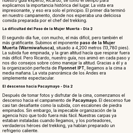
nuestro guía experto, Ricardo, se tomó el tiempo para
explicarnos la importancia histórica del lugar. La vista era
impresionante, y eso era solo el principio. El primer día terminó
en nuestro campamento, donde nos esperaba una deliciosa
comida preparada por el chef del trekking.
La dificultad del Paso de la Mujer Muerta - Día 2
El segundo día fue, con mucho, el más difícil, pero también el
más gratificante. Subimos el imponente
paso de la Mujer
Muerta (Warmiwañusca)
, situado a 4,200 metros (13,780 pies).
La subida fue empinada, y la gran altitud hacía que respirar fuera
más difícil. Pero Ricardo, nuestro guía, nos animó en cada paso y
nos dio consejos sobre cómo manejar la altitud. Gracias a él y a
la organización perfecta de
Flyonnet IPT
, llegamos a la cima a
media mañana. La vista panorámica de los Andes era
simplemente espectacular.
El descenso hacia Pacaymayo - Día 2
Después de tomar fotos y disfrutar de la cima, comenzamos el
descenso hacia el campamento de
Pacaymayo
. El descenso fue
casi tan desafiante como la subida, con escalones de piedra
empinados. Sin embargo, la impecable organización de la
agencia hizo que todo fuera más fácil. Nuestras carpas ya
estaban instaladas cuando llegamos, y los porteadores,
verdaderos héroes del trekking, ya habían preparado un
refrigerio caliente.