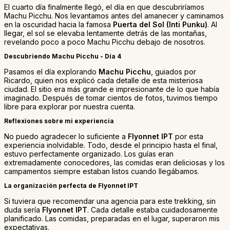
El cuarto día finalmente llegó, el día en que descubriríamos
Machu Picchu. Nos levantamos antes del amanecer y caminamos
en la oscuridad hacia la famosa
Puerta del Sol (Inti Punku)
. Al
llegar, el sol se elevaba lentamente detrás de las montañas,
revelando poco a poco Machu Picchu debajo de nosotros.
Descubriendo Machu Picchu - Día 4
Pasamos el día explorando
Machu Picchu
, guiados por
Ricardo, quien nos explicó cada detalle de esta misteriosa
ciudad. El sitio era más grande e impresionante de lo que había
imaginado. Después de tomar cientos de fotos, tuvimos tiempo
libre para explorar por nuestra cuenta.
Reflexiones sobre mi experiencia
No puedo agradecer lo suficiente a
Flyonnet IPT
por esta
experiencia inolvidable. Todo, desde el principio hasta el final,
estuvo perfectamente organizado. Los guías eran
extremadamente conocedores, las comidas eran deliciosas y los
campamentos siempre estaban listos cuando llegábamos.
La organización perfecta de Flyonnet IPT
Si tuviera que recomendar una agencia para este trekking, sin
duda sería
Flyonnet IPT
. Cada detalle estaba cuidadosamente
planificado. Las comidas, preparadas en el lugar, superaron mis
expectativas.