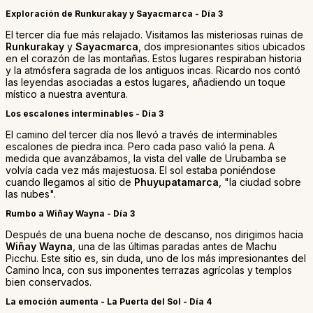
Exploración de Runkurakay y Sayacmarca - Día 3
El tercer día fue más relajado. Visitamos las misteriosas ruinas de
Runkurakay
y
Sayacmarca
, dos impresionantes sitios ubicados
en el corazón de las montañas. Estos lugares respiraban historia
y la atmósfera sagrada de los antiguos incas. Ricardo nos contó
las leyendas asociadas a estos lugares, añadiendo un toque
místico a nuestra aventura.
Los escalones interminables - Día 3
El camino del tercer día nos llevó a través de interminables
escalones de piedra inca. Pero cada paso valió la pena. A
medida que avanzábamos, la vista del valle de Urubamba se
volvía cada vez más majestuosa. El sol estaba poniéndose
cuando llegamos al sitio de
Phuyupatamarca
, "la ciudad sobre
las nubes".
Rumbo a Wiñay Wayna - Día 3
Después de una buena noche de descanso, nos dirigimos hacia
Wiñay Wayna
, una de las últimas paradas antes de Machu
Picchu. Este sitio es, sin duda, uno de los más impresionantes del
Camino Inca, con sus imponentes terrazas agrícolas y templos
bien conservados.
La emoción aumenta - La Puerta del Sol - Día 4