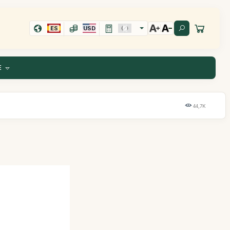
ES
USD
E
44,7K