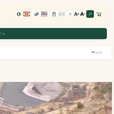
ES
USD
E
52,3K