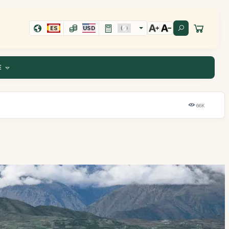
ES
USD
E
66K