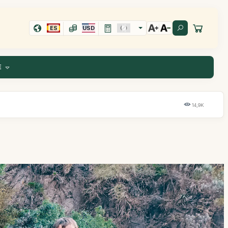
ES
USD
E
14,9K