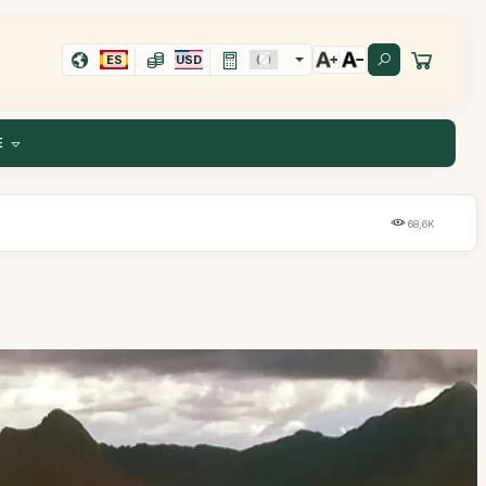
ES
USD
E
68,6K