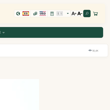
ES
USD
E
50,4K