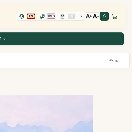
ES
USD
E
17K