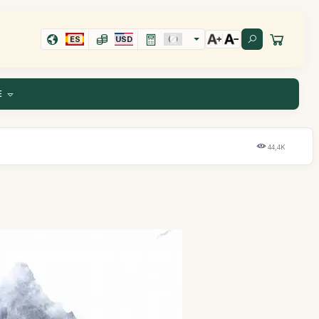
ES
USD
E
44,4K