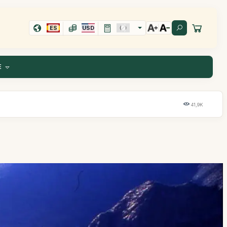
ES
USD
E
41,9K