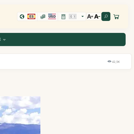
ES
USD
E
42,5K