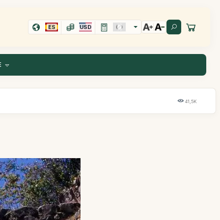
ES
USD
E
41,5K