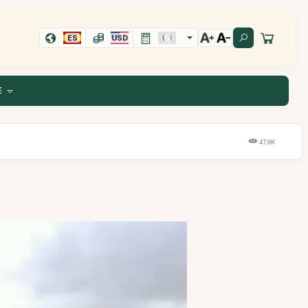
ES
USD
E
47,9K