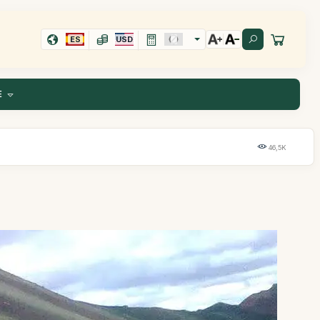
ES
USD
E
46,5K