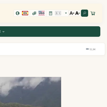
ES
USD
E
52,8K