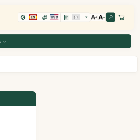
ES
USD
E