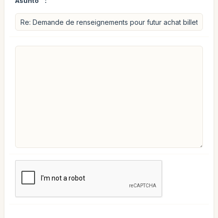
Asunto
: