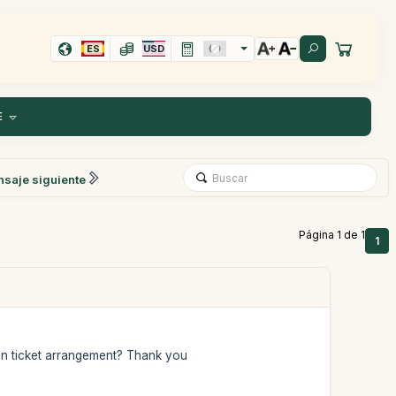
ES
USD
E
saje siguiente
Página 1 de 1
1
ion ticket arrangement? Thank you