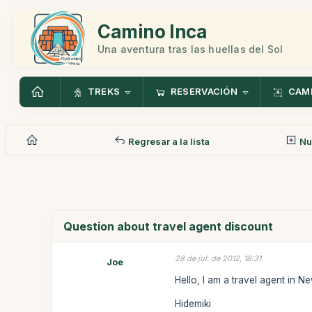
Camino Inca
Una aventura tras las huellas del Sol
TREKS
RESERVACIÓN
CAMI
Regresar a la lista
Nu
Question about travel agent discount
28 de jul. de 2012, 18:31
Joe
Hello, I am a travel agent in 
Hidemiki