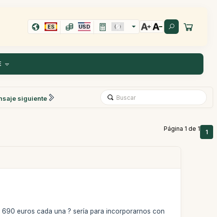
ES
USD
E
saje siguiente
Página 1 de 1
1
an 690 euros cada una ? sería para incorporarnos con