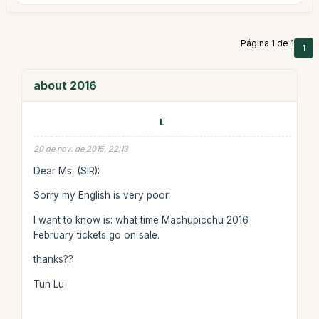
Página 1 de 1
1
about 2016
L
20 de nov. de 2015, 22:13
Dear Ms. (SIR):
Sorry my English is very poor.
I want to know is: what time Machupicchu 2016
February tickets go on sale.
thanks??
Tun Lu