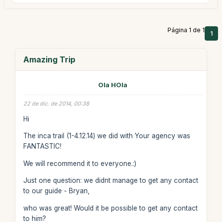
Página 1 de 1
1
Amazing Trip
Ola HOla
22 de dic. de 2014, 00:38
Hi
The inca trail (1-4.12.14) we did with Your agency was
FANTASTIC!
We will recommend it to everyone.:)
Just one question: we didnt manage to get any contact
to our guide - Bryan,
who was great! Would it be possible to get any contact
to him?