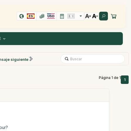
ES
USD
E
saje siguiente
Página 1 de 1
1
our?