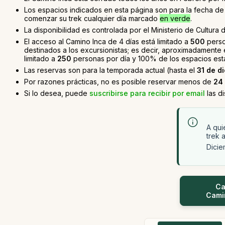
Los espacios indicados en esta página son para la fecha de i
comenzar su trek cualquier día marcado
en verde
.
La disponibilidad es controlada por el Ministerio de Cultura d
El acceso al Camino Inca de 4 días está limitado a
500
perso
destinados a los excursionistas; es decir, aproximadamente
limitado a
250
personas por día y 100% de los espacios está
Las reservas son para la temporada actual (hasta el
31 de d
Por razones prácticas, no es posible reservar menos de
24
Si lo desea, puede
suscribirse para recibir por email
las d
A qui
trek a
Dicie
Ca
Camin