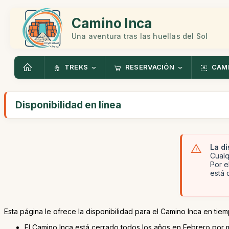
Camino Inca
Una aventura tras las huellas del Sol
TREKS
RESERVACIÓN
CAMI
Disponibilidad en línea
La di
Cualq
Por e
está 
Esta página le ofrece la disponibilidad para el Camino Inca en tiemp
El Camino Inca está cerrado todos los años en Febrero por 