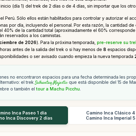
nicio (día 1) del trek de 2 días o de 4 días, sin importar que los 
el Perú. Sólo ellos están habilitados para controlar y autorizar el a
nas por día, incluyendo el personal. Por esta razón, la cantidad d
 el 40% de la cantidad total (aproximadamente el 60% corresponde 
n reservados a los caministas.
iciembre de 2026
). Para la próxima temporada,
pre-reserve su tre
horas antes de la salida del trek o si hay menos de
8
espacios dispo
isponibilidades o ser avisado cuando empieza la nueva temporada
enes no encontraron espacios para una fecha determinada les pr
lternativo: el trek
Salkantay Majestic
que está disponible del 15 de Mar
mbre o también el
tour a Machu Picchu
.
mino Inca Paseo 1 día
Camino Inca Clásico 4
o Inca Discovery 2 días
Camino Inca Imperial 5