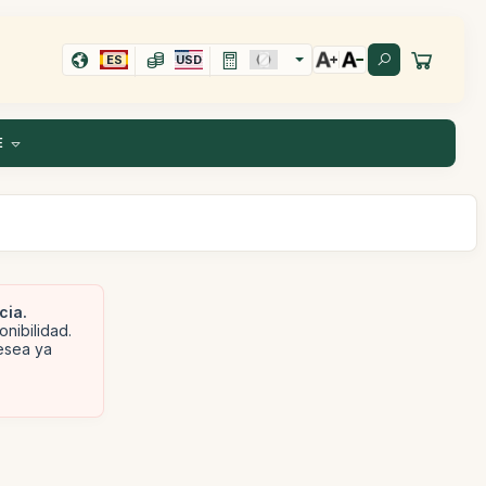
ES
USD
E
cia.
onibilidad.
desea ya