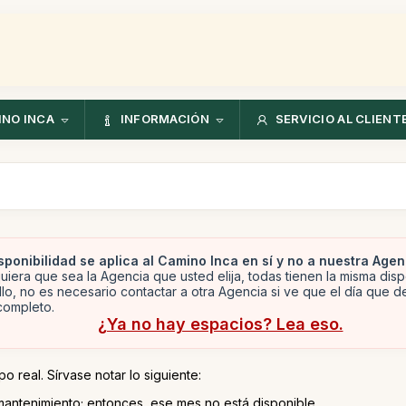
NO INCA
INFORMACIÓN
SERVICIO AL CLIENT
sponibilidad se aplica al Camino Inca en sí y no a nuestra Agen
uiera que sea la Agencia que usted elija, todas tienen la misma disp
llo, no es necesario contactar a otra Agencia si ve que el día que 
completo.
¿Ya no hay espacios? Lea eso.
o real. Sírvase notar lo siguiente:
mantenimiento; entonces, ese mes no está disponible.