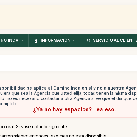
NO INCA
INFORMACIÓN
SERVICIO AL CLIENT
sponibilidad se aplica al Camino Inca en sí y no a nuestra Agen
uiera que sea la Agencia que usted elija, todas tienen la misma disp
llo, no es necesario contactar a otra Agencia si ve que el día que 
completo.
¿Ya no hay espacios? Lea eso.
o real. Sírvase notar lo siguiente:
mantenimiento; entonces, ese mes no está disponible.