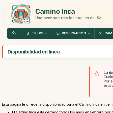
Camino Inca
Una aventura tras las huellas del Sol
TREKS
RESERVACIÓN
CAMI
Disponibilidad en línea
La di
Cualq
Por e
está 
Esta página le ofrece la disponibilidad para el Camino Inca en tiemp
El Camino Inca está cerrado todos los años en Febrero por 