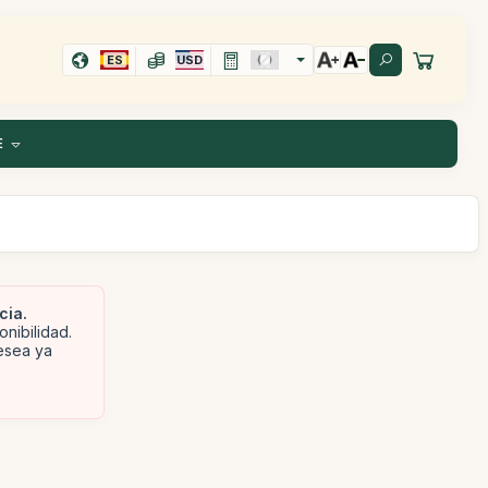
ES
USD
E
cia.
onibilidad.
desea ya