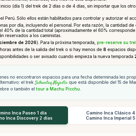
nicio (día 1) del trek de 2 días o de 4 días, sin importar que los 
el Perú. Sólo ellos están habilitados para controlar y autorizar el a
nas por día, incluyendo el personal. Por esta razón, la cantidad d
 el 40% de la cantidad total (aproximadamente el 60% corresponde 
n reservados a los caministas.
iciembre de 2026
). Para la próxima temporada,
pre-reserve su tre
horas antes de la salida del trek o si hay menos de
8
espacios dispo
isponibilidades o ser avisado cuando empieza la nueva temporada
enes no encontraron espacios para una fecha determinada les pr
lternativo: el trek
Salkantay Majestic
que está disponible del 15 de Mar
mbre o también el
tour a Machu Picchu
.
mino Inca Paseo 1 día
Camino Inca Clásico 4
o Inca Discovery 2 días
Camino Inca Imperial 5