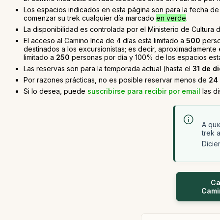
Los espacios indicados en esta página son para la fecha de i
comenzar su trek cualquier día marcado
en verde
.
La disponibilidad es controlada por el Ministerio de Cultura d
El acceso al Camino Inca de 4 días está limitado a
500
perso
destinados a los excursionistas; es decir, aproximadamente
limitado a
250
personas por día y 100% de los espacios está
Las reservas son para la temporada actual (hasta el
31 de d
Por razones prácticas, no es posible reservar menos de
24
Si lo desea, puede
suscribirse para recibir por email
las d
A qui
trek a
Dicie
Ca
Camin